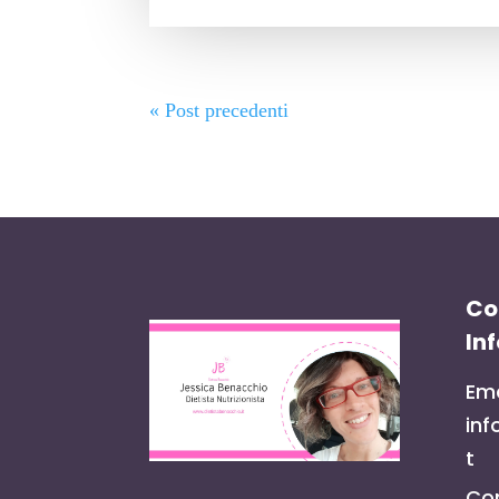
« Post precedenti
Co
In
Ema
inf
t
Con