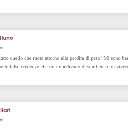
lluno
ni
utto quello che ruota attorno alla perdita di peso! Mi sono ba
quelle false credenze che mi impedivano di star bene e di vive
iari
ni