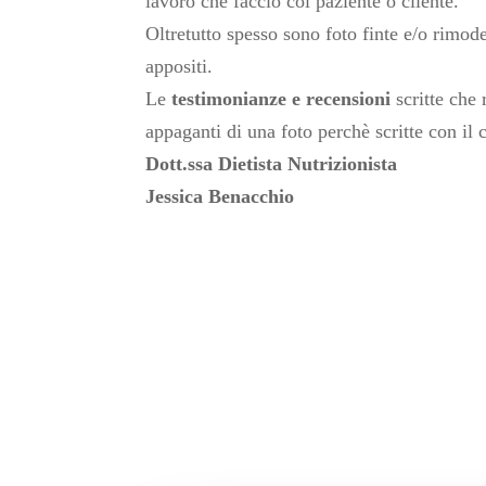
lavoro che faccio col paziente o cliente.
Oltretutto spesso sono foto finte e/o rimod
appositi.
Le
testimonianze e recensioni
scritte che
appaganti di una foto perchè scritte con il 
Dott.ssa Dietista Nutrizionista
Jessica Benacchio