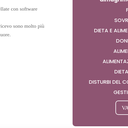
ellate con software
SOVR
 ricevo sono molto più
DIETA E ALI
cuore.
DON
ALIME
ALIMENTAZ
DIETA
DISTURBI DEL
GEST
VA