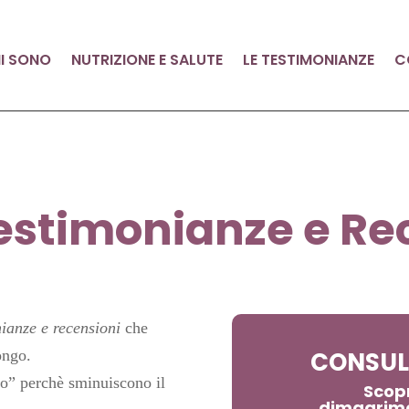
I SONO
NUTRIZIONE E SALUTE
LE TESTIMONIANZE
C
estimonianze e Re
nianze e recensioni
che
ongo.
CONSUL
po” perchè sminuiscono il
Scopr
dimagrime