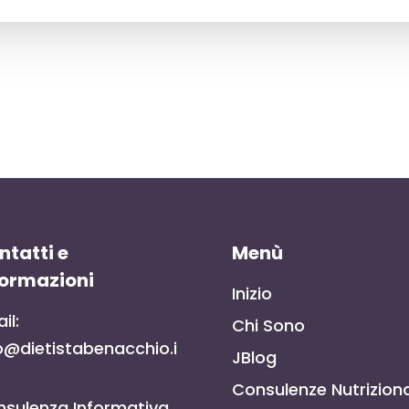
ntatti e
Menù
formazioni
Inizio
il:
Chi Sono
o@dietistabenacchio.i
JBlog
Consulenze Nutriziona
sulenza Informativa