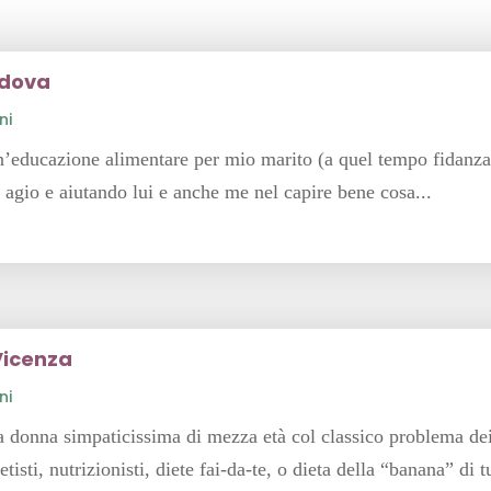
adova
ni
n’educazione alimentare per mio marito (a quel tempo fidanzat
 agio e aiutando lui e anche me nel capire bene cosa...
Vicenza
ni
a donna simpaticissima di mezza età col classico problema dei 
tisti, nutrizionisti, diete fai-da-te, o dieta della “banana” di 