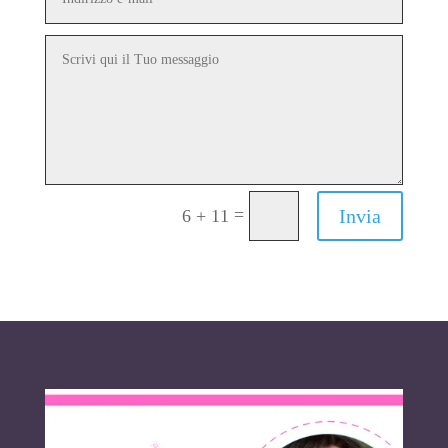
=
Invia
6 + 11