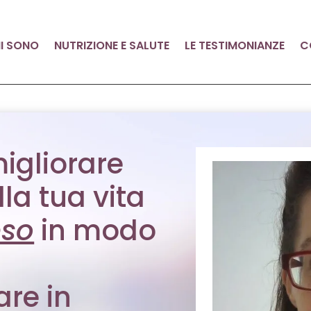
I SONO
NUTRIZIONE E SALUTE
LE TESTIMONIANZE
C
migliorare
lla tua vita
eso
in modo
are in