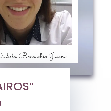
ietista Benacchio Jessica
AIROS”
o