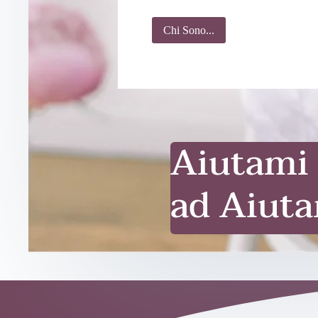
Chi Sono...
Aiutami
ad Aiuta