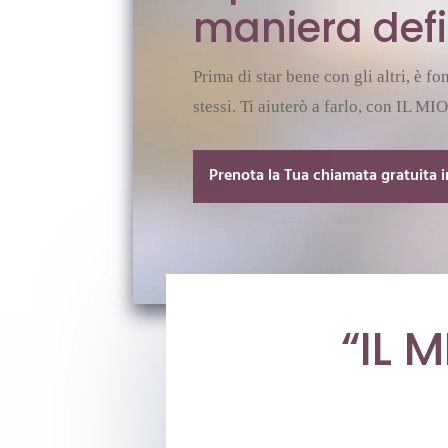
maniera defi
Prima di star bene con gli altri, è f
stessi. Ti aiuterò a farlo, con IL 
Prenota la Tua chiamata gratuita 
“IL 