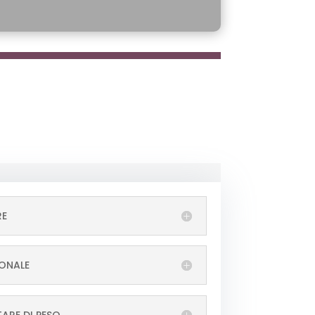
RE
IONALE