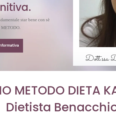
nitiva.
ondamentale star bene con sè
MIO METODO.
informativa
Dott.ssa D
MIO METODO DIETA K
Dietista Benacchi