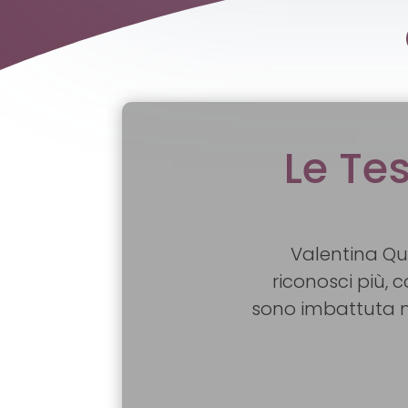
Le Te
Valentina Qu
riconosci più, 
sono imbattuta n