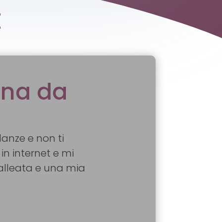
E
ina da
anze e non ti
in internet e mi
alleata e una mia