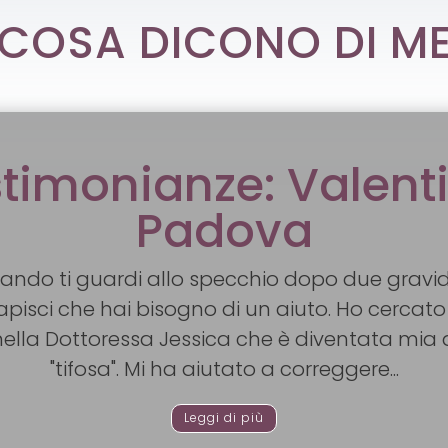
COSA DICONO DI M
stimonianze: Valent
Padova
ando ti guardi allo specchio dopo due gravid
capisci che hai bisogno di un aiuto. Ho cercato 
ella Dottoressa Jessica che è diventata mia 
"tifosa". Mi ha aiutato a correggere...
Leggi di più