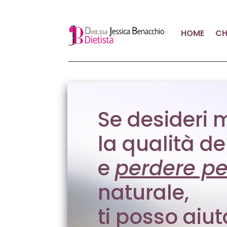
HOME
CH
Se desideri 
la qualità de
e
perdere p
naturale,
ti posso aiut