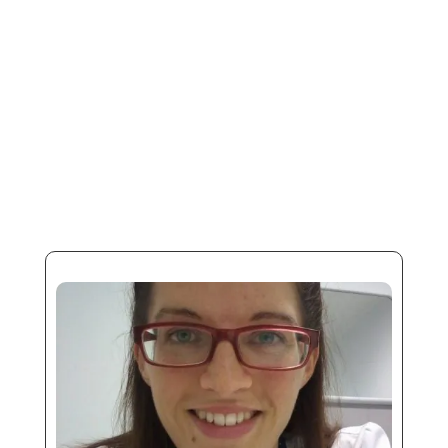
la mia testa.E' partita da me, dalle mie
ansie, dai miei piccoli problemi quotidiani,
dalle mie insicurezze, che
inevitabilmente...