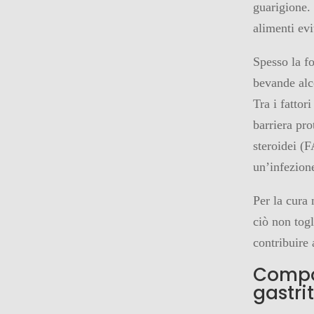
guarigione.
alimenti evi
Spesso la fo
bevande alco
Tra i fattor
barriera pr
steroidei (
un’infezion
Per la cura
ciò non togl
contribuire 
Compo
gastri