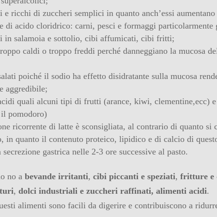
 superalcolici;
si e ricchi di zuccheri semplici in quanto anch’essi aumentano 
e di acido cloridrico: carni, pesci e formaggi particolarmente g
 in salamoia e sottolio, cibi affumicati, cibi fritti;
troppo caldi o troppo freddi perché danneggiano la mucosa de
salati poiché il sodio ha effetto disidratante sulla mucosa ren
e aggredibile;
acidi quali alcuni tipi di frutti (arance, kiwi, clementine,ecc) 
 il pomodoro)
one ricorrente di latte è sconsigliata, al contrario di quanto si
o, in quanto il contenuto proteico, lipidico e di calcio di ques
a secrezione gastrica nelle 2-3 ore successive al pasto.
o no a
bevande irritanti
,
cibi piccanti e speziati
,
fritture e
turi
,
dolci industriali e zuccheri raffinati,
alimenti acidi
.
esti alimenti sono facili da digerire e contribuiscono a ridurr