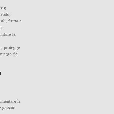
ro);
 crudo;
ali, frutta e
se
nibire la
e, protegge
integro dei
a
umentare la
e gassate,