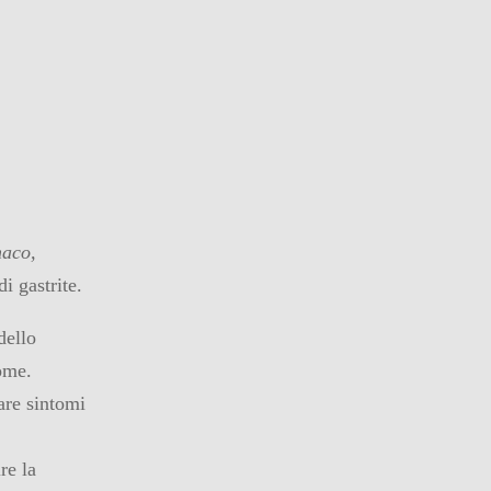
maco,
di gastrite.
dello
ome.
are sintomi
re la