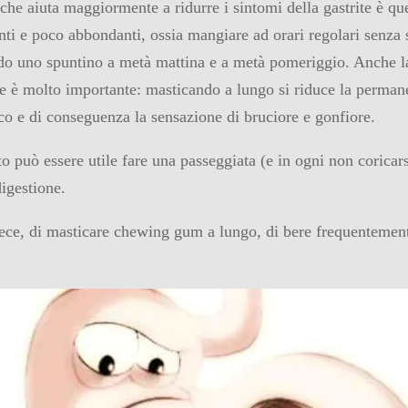
che aiuta maggiormente a ridurre i sintomi della gastrite è que
nti e poco abbondanti, ossia mangiare ad orari regolari senza s
ndo uno spuntino a metà mattina e a metà pomeriggio. Anche l
e è molto importante: masticando a lungo si riduce la perman
co e di conseguenza la sensazione di bruciore e gonfiore.
o può essere utile fare una passeggiata (e in ogni non coricars
digestione.
nvece, di masticare chewing gum a lungo, di bere frequentement