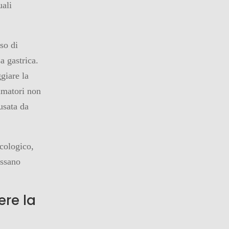
uali
so di
a gastrica.
giare la
mmatori non
usata da
acologico,
ossano
re la