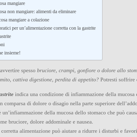
cosa mangiare
cosa non mangiare: alimenti da eliminare
 cosa mangiare a colazione
ratici per un’alimentazione corretta con la gastrite
astrite
oni
ne insieme!
 avvertire spesso
bruciore, crampi, gonfiore o dolore allo sto
mito, cattiva digestione, perdita di appetito?
Potresti soffrire 
astrite
indica una condizione di infiammazione della mucosa 
n comparsa di dolore o disagio nella parte superiore dell’add
 è un’infiammazione della mucosa dello stomaco che può caus
come bruciore, dolore addominale e nausea.
corretta alimentazione può aiutare a ridurre i disturbi e favori