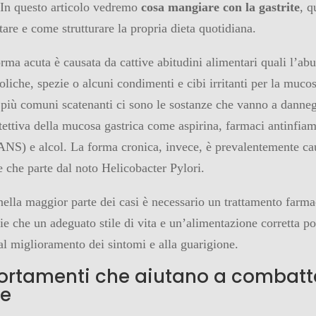
 In questo articolo vedremo
cosa mangiare con la gastrite
, q
tare e come strutturare la propria dieta quotidiana.
rma acuta è causata da cattive abitudini alimentari quali l’abu
liche, spezie o alcuni condimenti e cibi irritanti per la mucos
i più comuni scatenanti ci sono le sostanze che vanno a danneg
otettiva della mucosa gastrica come aspirina, farmaci antinfia
FANS) e alcol. La forma cronica, invece, è prevalentemente ca
e che parte dal noto Helicobacter Pylori.
 nella maggior parte dei casi è necessario un trattamento farm
ie che un adeguato stile di vita e un’alimentazione corretta p
al miglioramento dei sintomi e alla guarigione.
rtamenti che aiutano a combatte
te