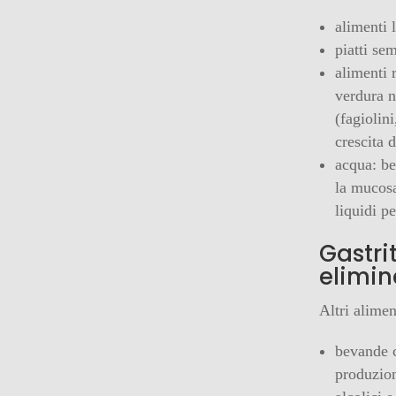
alimenti 
piatti se
alimenti r
verdura n
(fagiolin
crescita 
acqua: be
la mucosa
liquidi pe
Gastri
elimin
Altri alimen
bevande c
produzion