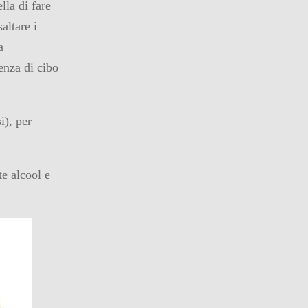
lla di fare
altare i
a
enza di cibo
i), per
e alcool e