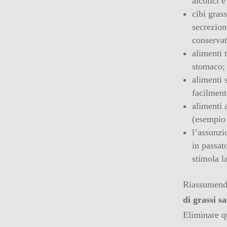
alcolici e
cibi gras
secrezion
conservati
alimenti 
stomaco;
alimenti 
facilment
alimenti 
(esempio
l’assunzi
in passat
stimola l
Riassumend
di grassi sa
Eliminare qu