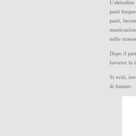
L’abitudine 
pasti freque
pasti, face
masticazion
nello stoma
Dopo il past
favorire la 
Si eviti, i
di fumare.