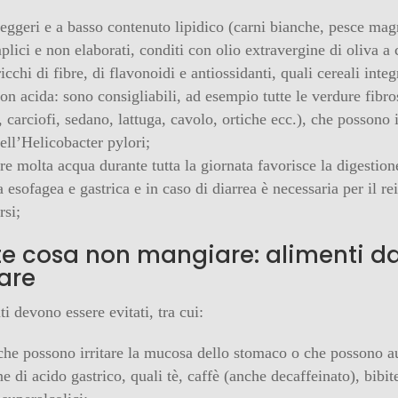
leggeri e a basso contenuto lipidico (carni bianche, pesce mag
mplici e non elaborati, conditi con olio extravergine di oliva a
icchi di fibre, di flavonoidi e antiossidanti, quali cereali integr
on acida: sono consigliabili, ad esempio tutte le verdure fibro
i, carciofi, sedano, lattuga, cavolo, ortiche ecc.), che possono i
dell’Helicobacter pylori;
re molta acqua durante tutta la giornata favorisce la digestion
 esofagea e gastrica e in caso di diarrea è necessaria per il re
rsi;
te cosa non mangiare: alimenti d
are
ti devono essere evitati, tra cui:
he possono irritare la mucosa dello stomaco o che possono a
e di acido gastrico, quali tè, caffè (anche decaffeinato), bibit