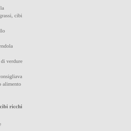
la
rassi, cibi
llo
dendola
e di verdure
 consigliava
to alimento
 cibi ricchi
e