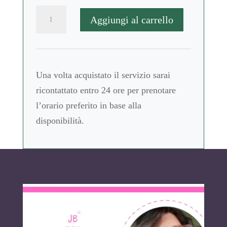
VISITA
Aggiungi al carrello
DI
CONTROLLO
ONLINE
quantità
Una volta acquistato il servizio sarai
ricontattato entro 24 ore per prenotare
l’orario preferito in base alla
disponibilità.