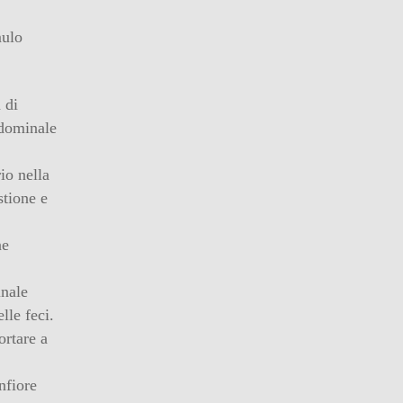
mulo
 di
ddominale
io nella
stione e
ne
inale
lle feci.
ortare a
nfiore