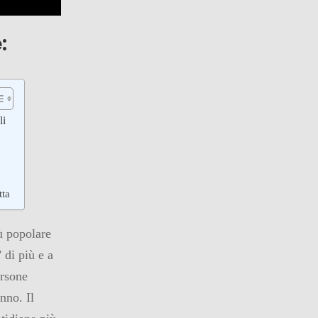
:
li
tta
ù popolare
 di più e a
ersone
nno. Il