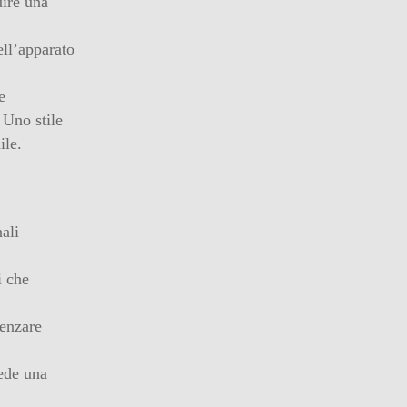
uire una
ell’apparato
e
 Uno stile
ile.
ali
i che
uenzare
iede una