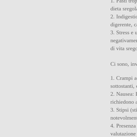
Pasti tro
dieta sregol
Indigesti
digerente, 
Stress e 
negativamen
di vita sreg
Ci sono, inv
Crampi ad
sottostanti,
Nausea: L
richiedono 
Stipsi (s
notevolment
Presenza 
valutazione