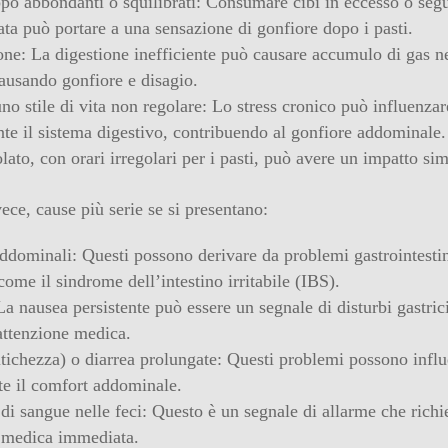
ppo abbondanti o squilibrati: Consumare cibi in eccesso o seg
ata può portare a una sensazione di gonfiore dopo i pasti.
one: La digestione inefficiente può causare accumulo di gas n
causando gonfiore e disagio.
uno stile di vita non regolare: Lo stress cronico può influenzar
te il sistema digestivo, contribuendo al gonfiore addominale.
olato, con orari irregolari per i pasti, può avere un impatto sim
ece, cause più serie se si presentano:
dominali: Questi possono derivare da problemi gastrointestin
 come il sindrome dell’intestino irritabile (IBS).
a nausea persistente può essere un segnale di disturbi gastric
attenzione medica.
titichezza) o diarrea prolungate: Questi problemi possono infl
e il comfort addominale.
di sangue nelle feci: Questo è un segnale di allarme che rich
 medica immediata.