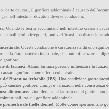
or parte dei casi, il gonfiore addominale è causato dall’accu
 gas nell’intestino, dovuto a diverse condizioni:
zza
: Quando le feci si accumulano nell’intestino crasso a causa
testinali lenti o irregolari, può verificarsi una distensione a
intestinale
: Questa condizione è caratterizzata da uno squilibr
 della flora batterica intestinale, che può influenzare la dige
 e gonfiore.
ne di farmaci
: Alcuni farmaci possono influenzare la funzio
e causare gonfiore come effetto collaterale.
dell’intestino irritabile (IBS)
: Una condizione gastrointest
può causare gonfiore, crampi e variazioni nella consistenza de
anza alimentare
: L’intolleranza al lattosio e/o al glutine può p
rointestinali, tra cui gonfiore addominale.
 premestruale (nelle donne)
: Molte donne sperimentano go