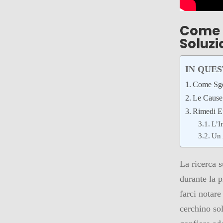
Come 
Soluzi
IN QUE
Come Sgon
Le Cause 
Rimedi Ef
L’I
Un 
La ricerca 
durante la p
farci notare
cerchino sol