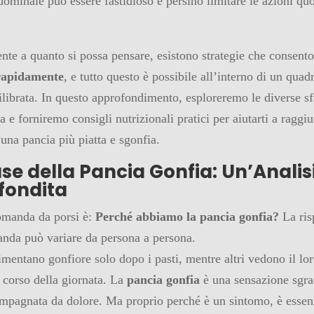
ominale può essere fastidioso e persino limitare le azioni quo
nte a quanto si possa pensare, esistono strategie che consent
 rapidamente
, e tutto questo è possibile all’interno di un quad
ilibrata. In questo approfondimento, esploreremo le diverse sf
 e forniremo consigli nutrizionali pratici per aiutarti a raggiu
 una pancia più piatta e sgonfia.
se della Pancia Gonfia: Un’Analis
fondita
omanda da porsi è:
Perché abbiamo la pancia gonfia?
La ris
nda può variare da persona a persona.
imentano gonfiore solo dopo i pasti, mentre altri vedono il lo
l corso della giornata. La
pancia gonfia
è una sensazione sgra
mpagnata da dolore. Ma proprio perché è un sintomo, è essen