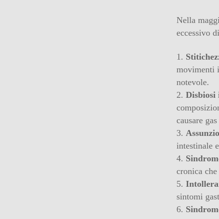
Nella maggi
eccessivo di
Stitiche
movimenti in
notevole.
Disbiosi 
composizione
causare gas
Assunzio
intestinale 
Sindrome 
cronica che 
Intoller
sintomi gast
Sindrome