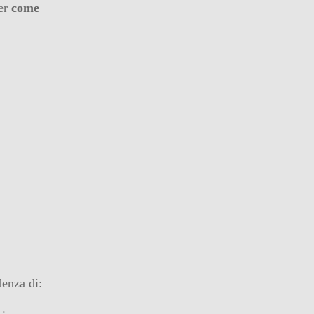
per
come
denza di: