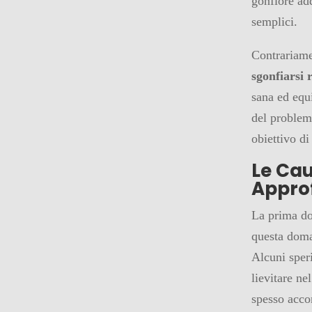
gonfiore add
semplici.
Contrariame
sgonfiarsi
sana ed equ
del problema
obiettivo di
Le Cau
Appro
La prima d
questa doma
Alcuni sper
lievitare ne
spesso acco