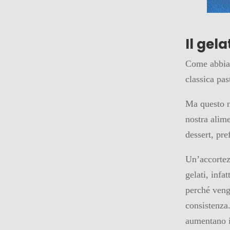
Il gel
Come abbiam
classica pa
Ma questo n
nostra alim
dessert, pre
Un’accortez
gelati, infa
perché veng
consistenza.
aumentano il