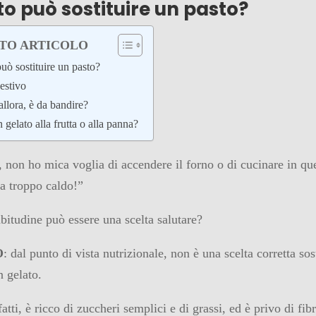
ato può sostituire un pasto?
STO ARTICOLO
può sostituire un pasto?
estivo
 allora, è da bandire?
 gelato alla frutta o alla panna?
 non ho mica voglia di accendere il forno o di cucinare in que
Fa troppo caldo!”
bitudine può essere una scelta salutare?
O
: dal punto di vista nutrizionale, non è una scelta corretta sost
n gelato.
nfatti, è ricco di zuccheri semplici e di grassi, ed è privo di fib