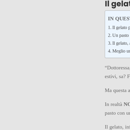
Il gel
IN QUE
Il gelato 
Un pasto 
Il gelato,
Meglio un
“Dottoressa,
estivi, sa? 
Ma questa a
In realtà
N
pasto con u
Il gelato, i