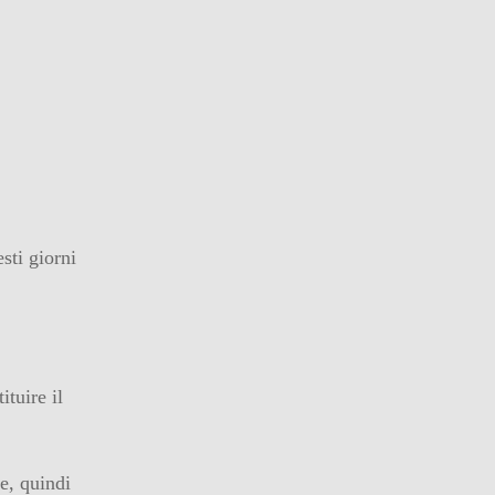
sti giorni
ituire il
re, quindi