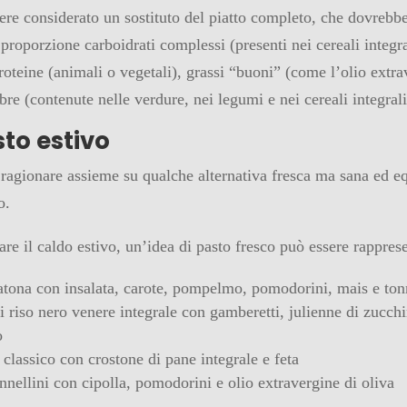
ere considerato un sostituto del piatto completo, che dovrebb
 proporzione carboidrati complessi (presenti nei cereali integra
oteine (animali o vegetali), grassi “buoni” (come l’olio extra
ibre (contenute nelle verdure, nei legumi e nei cereali integrali
to estivo
ragionare assieme su qualche alternativa fresca ma sana ed equ
o.
are il caldo estivo, un’idea di pasto fresco può essere rappres
atona con insalata, carote, pompelmo, pomodorini, mais e to
di riso nero venere integrale con gamberetti, julienne di zucch
o
classico con crostone di pane integrale e feta
annellini con cipolla, pomodorini e olio extravergine di oliva