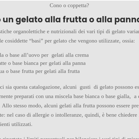
Cono o coppetta?
 un gelato alla frutta o alla pann
stiche organolettiche e nutrizionali dei vari tipi di gelato vari
e cosiddette “basi” per gelato che vengono utilizzate, ossia:
la o base all’uovo per gelati alla crema
atte o base bianca per gelati alla panna
a o base frutta per gelati alla frutta
ci sia questa catalogazione, alcuni gusti di gelato possono e
emente preparati con una miscela base bianca o base gialla, a 
. Allo stesso modo, alcuni gelati alla frutta possono essere pr
te: nel caso di allergie o intolleranze, quindi, è bene chiedere l
enti utilizzati.