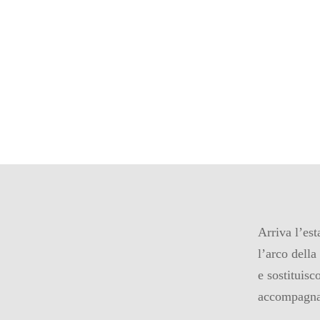
Arriva l’est
l’arco della
e sostituisc
accompagnata