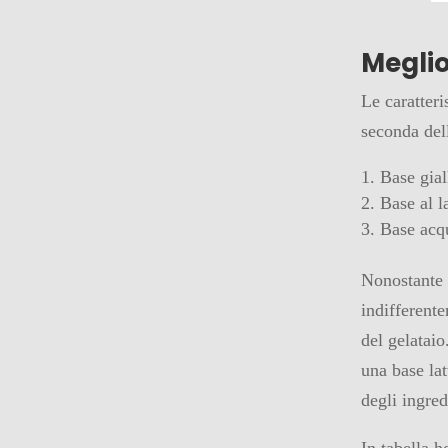
Meglio
Le caratteri
seconda dell
Base gial
Base al l
Base acqu
Nonostante 
indifferent
del gelataio
una base lat
degli ingredi