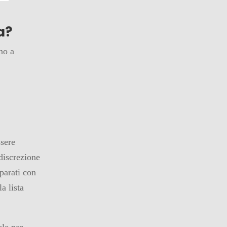
a?
ano a
ssere
discrezione
eparati con
a lista