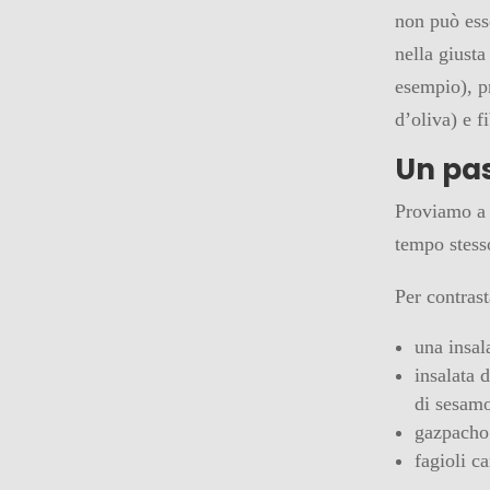
non può ess
nella giusta
esempio), pr
d’oliva) e f
Un pas
Proviamo a 
tempo stess
Per contrast
una insal
insalata 
di sesam
gazpacho 
fagioli c