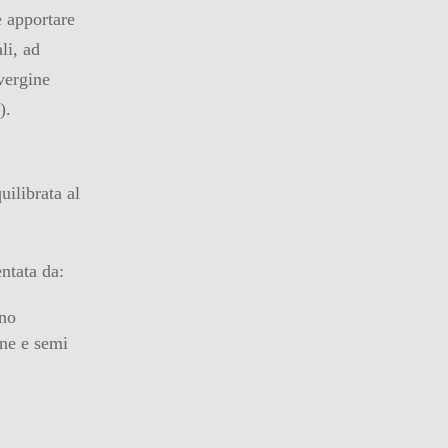
e apportare
li, ad
vergine
).
ilibrata al
entata da:
nno
ine e semi