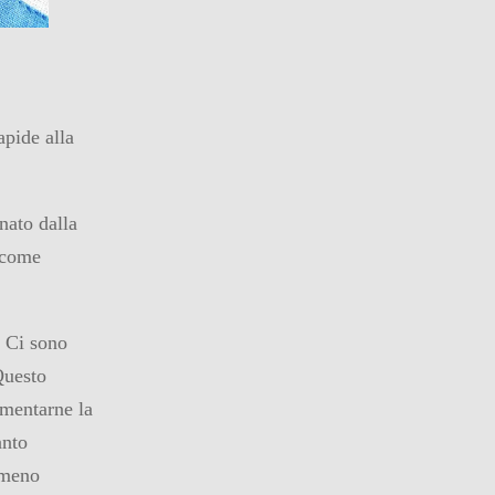
apide alla
nato dalla
 come
. Ci sono
 Questo
umentarne la
anto
l meno